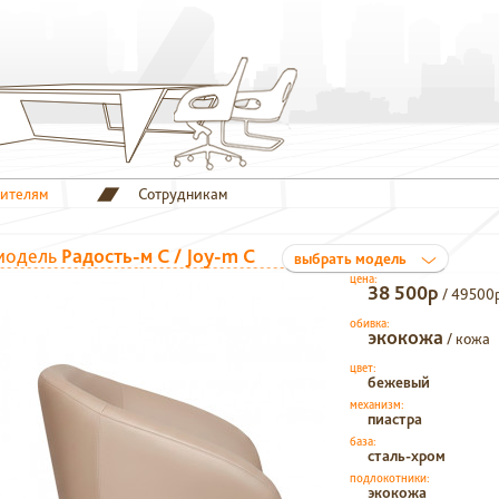
тителям
Сотрудникам
модель
Радость-м С / Joy-m C
выбрать модель
цена:
38 500р
/ 49500
обивка:
экокожа
/ кожа
цвет:
бежевый
механизм:
пиастра
база:
сталь-хром
подлокотники:
экокожа