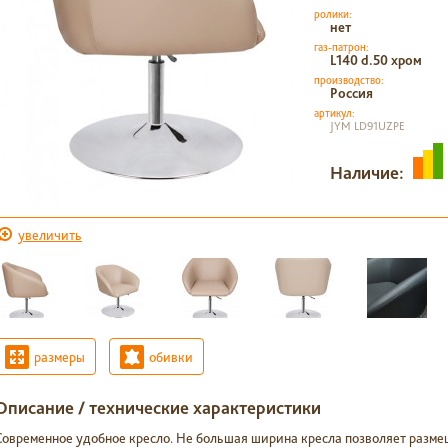
ролики:
нет
газ-патрон:
L140 d.50 хром
производство:
Россия
артикул:
JYM LD91UZPE
Наличие:
увеличить
размеры
обивки
Описание / технические характеристики
Современное удобное кресло. Не большая ширина кресла позволяет разме